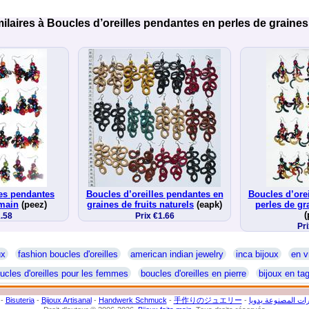
ilaires à Boucles d’oreilles pendantes en perles de graines
les pendantes
Boucles d’oreilles pendantes en
Boucles d’ore
 main
(peez)
graines de fruits naturels
(eapk)
perles de gr
(
1.58
Prix €1.66
Pri
ux
fashion boucles d'oreilles
american indian jewelry
inca bijoux
en v
ucles d'oreilles pour les femmes
boucles d'oreilles en pierre
bijoux en ta
-
Bisuteria
-
Bijoux Artisanal
-
Handwerk Schmuck
-
手作りのジュエリー
-
ات المصنوعة يدويا