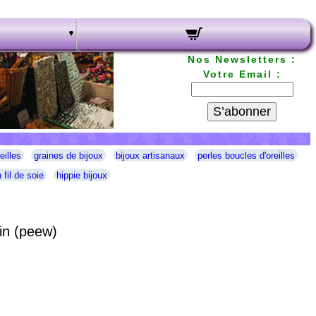
Nos Newsletters :
Votre Email :
S’abonner
eilles
graines de bijoux
bijoux artisanaux
perles boucles d'oreilles
 fil de soie
hippie bijoux
in (peew)