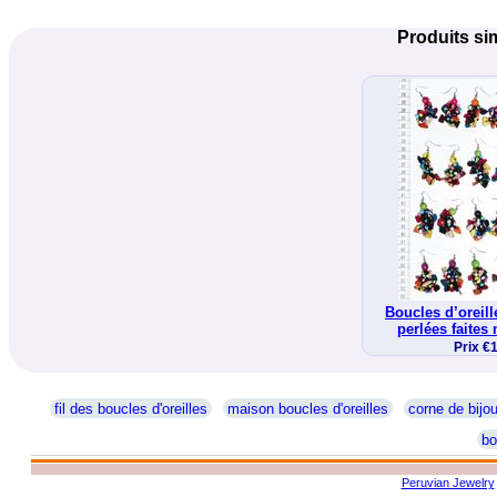
Produits sim
Boucles d’oreil
perlées faites
Prix €
fil des boucles d'oreilles
maison boucles d'oreilles
corne de bijo
bo
Peruvian Jewelry