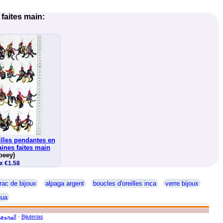
 faites main:
illes pendantes en
aines faites main
peey)
x €1.58
rac de bijoux
alpaga argent
boucles d'oreilles inca
verre bijoux
gua
المجوهر
-
Bijuterias