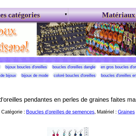
es catégories
Matériaux
bijoux boucles d'oreilles
boucles d'oreilles dangle
en gros boucles d'or
 de bijoux
bijoux de mode
coloré boucles d'oreilles
boucles d'oreilles en
d’oreilles pendantes en perles de graines faites ma
Catégorie :
Boucles d'oreilles de semences
, Matériel :
Graines