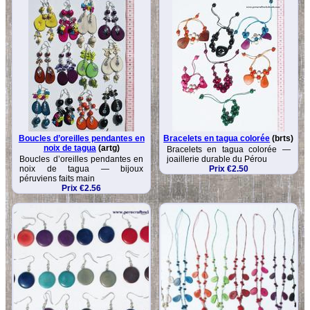
Boucles d’oreilles pendantes en
Bracelets en tagua colorée
(brts)
noix de tagua
(artg)
Bracelets en tagua colorée —
Boucles d’oreilles pendantes en
joaillerie durable du Pérou
noix de tagua — bijoux
Prix €2.50
péruviens faits main
Prix €2.56