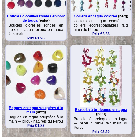
Boucles d’oreilles rondes en noix
Colliers en tagua colorée
(netg)
de tagua
(eaka)
Colliers en tagua colorée —
Boucles d’oreilles rondes en
colliers écoresponsables faits
noix de tagua, bijoux en tagua
main du Pérou
faits main
Prix €3.38
Prix €1.95
Bagues en tagua sculptées à la
Bracelet à breloques en tagua
main
(antg)
(peaf)
Bagues en tagua sculptées à la
Bracelet à breloques en tagua
main — bijoux naturels du Pérou
— bijou durable fait main du
Prix €1.87
Pérou
Prix €2.50