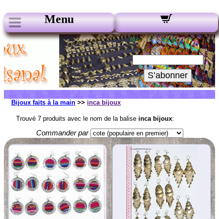
Menu
Nos Newsletters :
Votre Email :
S’abonner
Bijoux faits à la main
>>
inca bijoux
Trouvé 7 produits avec le nom de la balise
inca bijoux
:
Commander par