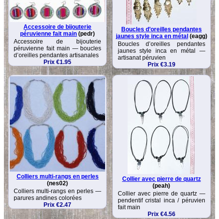
Accessoire de bijouterie
Boucles d’oreilles pendantes
péruvienne fait main
(pedr)
jaunes style inca en métal
(eagg)
Accessoire de bijouterie
Boucles d’oreilles pendantes
péruvienne fait main — boucles
jaunes style inca en métal —
d’oreilles pendantes artisanales
artisanat péruvien
Prix €1.95
Prix €3.19
Colliers multi-rangs en perles
Collier avec pierre de quartz
(nes02)
(peah)
Colliers multi-rangs en perles —
Collier avec pierre de quartz —
parures andines colorées
pendentif cristal inca / péruvien
Prix €2.47
fait main
Prix €4.56