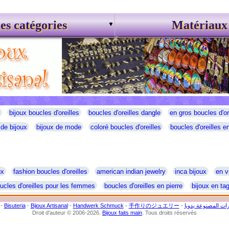
es catégories
Matériaux
bijoux boucles d'oreilles
boucles d'oreilles dangle
en gros boucles d'or
 de bijoux
bijoux de mode
coloré boucles d'oreilles
boucles d'oreilles en
ux
fashion boucles d'oreilles
american indian jewelry
inca bijoux
en v
ucles d'oreilles pour les femmes
boucles d'oreilles en pierre
bijoux en ta
-
Bisuteria
-
Bijoux Artisanal
-
Handwerk Schmuck
-
手作りのジュエリー
-
ات المصنوعة يدويا
Droit d'auteur © 2006-2026.
Bijoux faits main
. Tous droits réservés