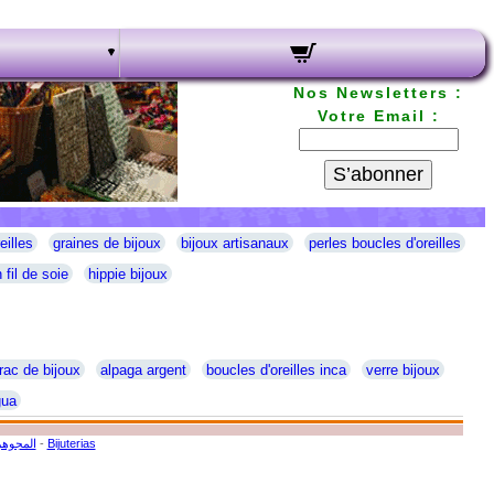
Nos Newsletters :
Votre Email :
S’abonner
eilles
graines de bijoux
bijoux artisanaux
perles boucles d'oreilles
 fil de soie
hippie bijoux
rac de bijoux
alpaga argent
boucles d'oreilles inca
verre bijoux
gua
المجوهر
-
Bijuterias