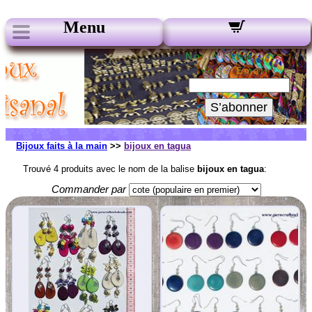
Menu
Nos Newsletters :
Votre Email :
S’abonner
Bijoux faits à la main
>>
bijoux en tagua
Trouvé 4 produits avec le nom de la balise
bijoux en tagua
:
Commander par