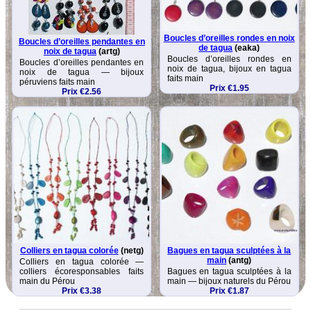
Boucles d’oreilles rondes en noix
Boucles d’oreilles pendantes en
de tagua
(eaka)
noix de tagua
(artg)
Boucles d’oreilles rondes en
Boucles d’oreilles pendantes en
noix de tagua, bijoux en tagua
noix de tagua — bijoux
faits main
péruviens faits main
Prix €1.95
Prix €2.56
Colliers en tagua colorée
(netg)
Bagues en tagua sculptées à la
main
(antg)
Colliers en tagua colorée —
colliers écoresponsables faits
Bagues en tagua sculptées à la
main du Pérou
main — bijoux naturels du Pérou
Prix €3.38
Prix €1.87