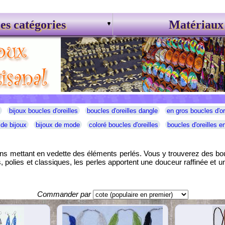
es catégories
Matériaux
bijoux boucles d'oreilles
boucles d'oreilles dangle
en gros boucles d'or
 de bijoux
bijoux de mode
coloré boucles d'oreilles
boucles d'oreilles en
s mettant en vedette des éléments perlés. Vous y trouverez des boucl
polies et classiques, les perles apportent une douceur raffinée et un 
Commander par