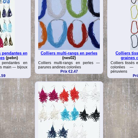
s pendantes en
Colliers multi-rangs en perles
Colliers tis
ées
(pebn)
(nes02)
graines 
s pendantes en
Colliers multi-rangs en perles —
Colliers tissés 
tes main — bijoux
parures andines colorées
colorées — co
Prix €2.47
péruviens
1.59
Pri