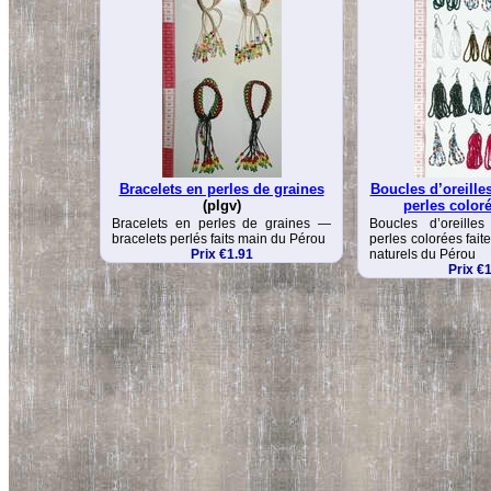
Bracelets en perles de graines
Boucles d’oreille
(plgv)
perles color
Bracelets en perles de graines —
Boucles d’oreille
bracelets perlés faits main du Pérou
perles colorées fai
Prix €1.91
naturels du Pérou
Prix €