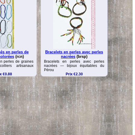
sés en perles de
Bracelets en perles avec perles
colorées
(rcn)
nacrées
(brsp)
en perles de graines
Bracelets en perles avec perles
lliers artisanaux
nacrées — bijoux équitables du
Pérou
x €0.88
Prix €2.30