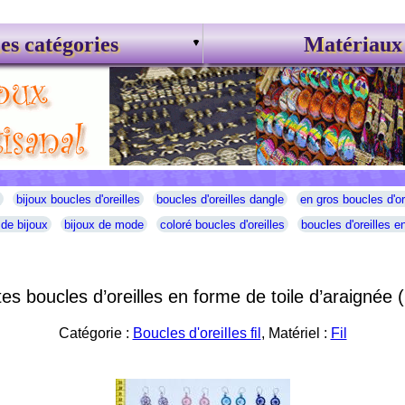
es catégories
Matériaux
bijoux boucles d'oreilles
boucles d'oreilles dangle
en gros boucles d'or
 de bijoux
bijoux de mode
coloré boucles d'oreilles
boucles d'oreilles en
tes boucles d’oreilles en forme de toile d’araignée (
Catégorie :
Boucles d'oreilles fil
, Matériel :
Fil