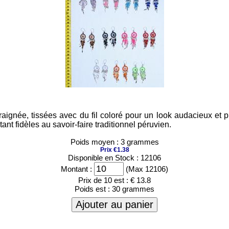
araignée, tissées avec du fil coloré pour un look audacieux et 
ant fidèles au savoir-faire traditionnel péruvien.
Poids moyen : 3 grammes
Prix €1.38
Disponible en Stock : 12106
Montant :
(Max 12106)
Prix de 10 est :
€ 13.8
Poids est :
30 grammes
Ajouter au panier