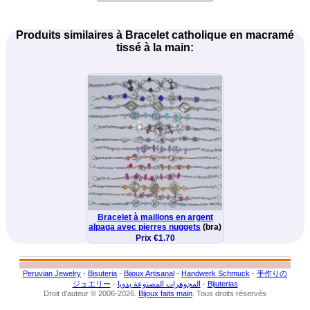
Produits similaires à Bracelet catholique en macramé
tissé à la main:
Bracelet à maillons en argent
alpaga avec pierres nuggets
(bra)
Prix €1.70
Peruvian Jewelry
-
Bisuteria
-
Bijoux Artisanal
-
Handwerk Schmuck
-
手作りの
ジュエリー
-
المجوهرات المصنوعة يدويا
-
Bijuterias
Droit d'auteur © 2006-2026.
Bijoux faits main
. Tous droits réservés