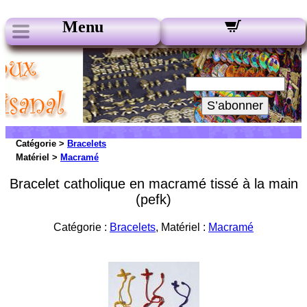
Menu
Nos Newsletters :
Votre Email :
S’abonner
Catégorie >
Bracelets
Matériel >
Macramé
Bracelet catholique en macramé tissé à la main
(pefk)
Catégorie :
Bracelets
, Matériel :
Macramé