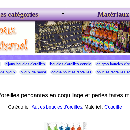
es catégories
Matériaux
bijoux boucles d'oreilles
boucles d'oreilles dangle
en gros boucles d'or
 de bijoux
bijoux de mode
coloré boucles d'oreilles
boucles d'oreilles en
’oreilles pendantes en coquillage et perles faites m
Catégorie :
Autres boucles d'oreilles
, Matériel :
Coquille