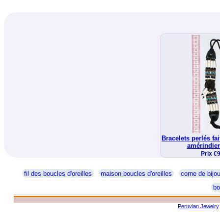
Bracelets perlés fa
amérindie
Prix €
fil des boucles d'oreilles
maison boucles d'oreilles
corne de bijo
bo
Peruvian Jewelry