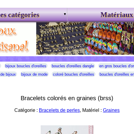
es catégories
Matériaux
bijoux boucles d'oreilles
boucles d'oreilles dangle
en gros boucles d'or
 de bijoux
bijoux de mode
coloré boucles d'oreilles
boucles d'oreilles en
Bracelets colorés en graines (brss)
Catégorie :
Bracelets de perles
, Matériel :
Graines