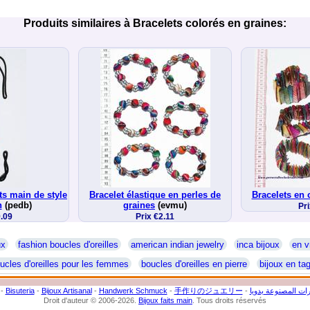
Produits similaires à Bracelets colorés en graines:
its main de style
Bracelet élastique en perles de
Bracelets en 
n
(pedb)
graines
(evmu)
Pri
9.09
Prix €2.11
ux
fashion boucles d'oreilles
american indian jewelry
inca bijoux
en v
ucles d'oreilles pour les femmes
boucles d'oreilles en pierre
bijoux en ta
-
Bisuteria
-
Bijoux Artisanal
-
Handwerk Schmuck
-
手作りのジュエリー
-
ات المصنوعة يدويا
Droit d'auteur © 2006-2026.
Bijoux faits main
. Tous droits réservés