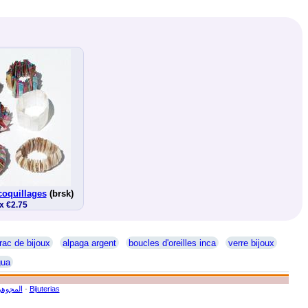
coquillages
(brsk)
x €2.75
rac de bijoux
alpaga argent
boucles d'oreilles inca
verre bijoux
gua
المجوهر
-
Bijuterias