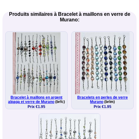
Produits similaires à Bracelet à maillons en verre de
Murano:
Bracelet à maillons en argent
Bracelets en perles de verre
alpaga et verre de Murano
(brfc)
Murano
(brlm)
Prix €1.95
Prix €1.95